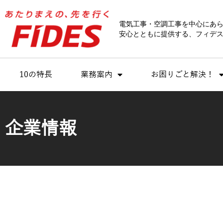
内
容
電気工事・空調工事を中心にあ
を
安心とともに提供する、フィデス
ス
キ
ッ
10の特長
業務案内
お困りごと解決！
プ
企業情報