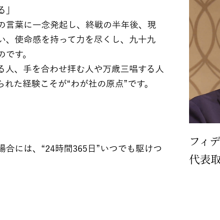
る」
の言葉に一念発起し、終戦の半年後、現
い、使命感を持って力を尽くし、九十九
のです。
る人、手を合わせ拝む人や万歳三唱する人
れた経験こそが“わが社の原点”です。
フィ
には、“24時間365日”いつでも駆けつ
代表