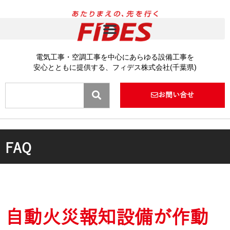
内
容
を
ス
キ
電気工事・空調工事を中心にあらゆる設備工事を
ッ
安心とともに提供する、フィデス株式会社(千葉県)
プ
Search
お問い合せ
FAQ
自動火災報知設備が作動