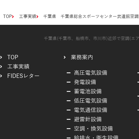
TOP
工事実績
千葉県 千葉県総合スポーツセンター武道館空調
千葉県(千葉市、船橋市、市川市)近郊で空調(
TOP
業務案内
工事実績
高圧電気設備
FIDESレター
発電設備
蓄電池設備
低圧電気設備
電気通信設備
避雷針設備
空調・換気設備
給排水・衛生設備