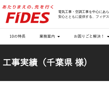
内
容
電気工事・空調工事を中心にあ
を
安心とともに提供する、フィデス
ス
キ
ッ
10の特長
業務案内
お困りごと解決！
プ
工事実績（千葉県 様)