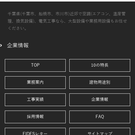
千葉県(千葉市、船橋市、市川市)近郊で空調(エアコン、温度管
理、換気設備)、電気工事なら、大型設備や業務用設備もお任せ
ください。
企業情報
TOP
10の特長
業務案内
建物用途別
工事実績
企業情報
採用情報
FAQ
FIDESレター
サイトマップ