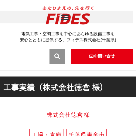
内
容
を
ス
キ
電気工事・空調工事を中心にあらゆる設備工事を
ッ
安心とともに提供する、フィデス株式会社(千葉県)
プ
Search
お問い合せ
工事実績（株式会社徳倉 様)
株式会社徳倉
様
工場・倉庫
千葉県東金市