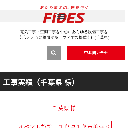
内
容
を
ス
キ
電気工事・空調工事を中心にあらゆる設備工事を
ッ
安心とともに提供する、フィデス株式会社(千葉県)
プ
Search
お問い合せ
工事実績（千葉県 様)
千葉県
様
イベント施設
千葉県千葉市美浜区