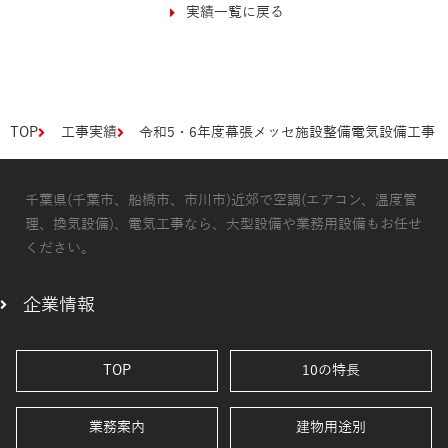
実績一覧に戻る
TOP
工事実績
令和5・6年度幕張メッセ施設整備電気設備工事
千葉県(千葉市、船橋市、市川市)近郊で空調(エアコン、温度管
理、換気設備)、電気工事なら、大型設備や業務用設備もお任せ
ください。
企業情報
TOP
10の特長
業務案内
建物用途別