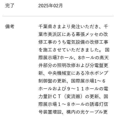
完了
2025年02月
備考
千葉県さまより発注いただき、千
葉市美浜区にある幕張メッセの改
修工事のうち電気設備の改修工事
を施工させていただきました。 国
際展示場7ホール、8ホールの高天
井部分の照明改修および分電盤更
新、中央機械室にある冷水ポンプ
制御盤の更新、国際展示場1～６
ホールおよび９～１１ホールの電
力量計ＣＴ（変流器）の更新、国
際展示場１～８ホールの誘導灯信
号装置増設、構内の光ケーブル更