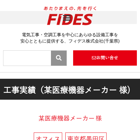
内
容
を
ス
キ
電気工事・空調工事を中心にあらゆる設備工事を
ッ
安心とともに提供する、フィデス株式会社(千葉県)
プ
Search
お問い合せ
工事実績（某医療機器メーカー 様)
某医療機器メーカー
様
オフィス
東京都墨田区