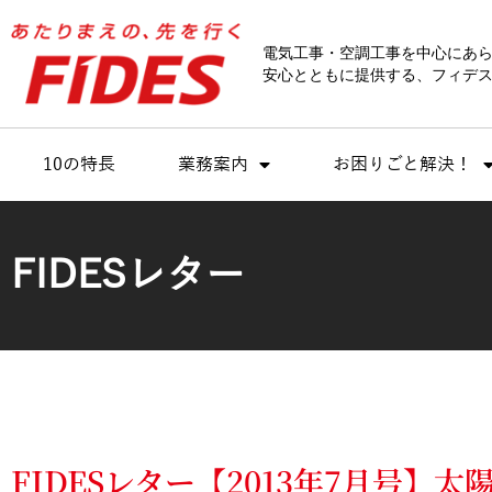
内
容
電気工事・空調工事を中心にあ
を
安心とともに提供する、フィデス
ス
キ
ッ
10の特長
業務案内
お困りごと解決！
プ
FIDESレター
FIDESレター【2013年7月号