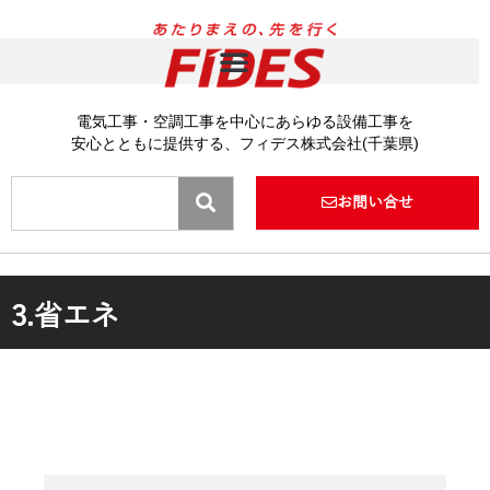
内
容
を
ス
キ
電気工事・空調工事を中心にあらゆる設備工事を
ッ
安心とともに提供する、フィデス株式会社(千葉県)
プ
Search
お問い合せ
3.省エネ