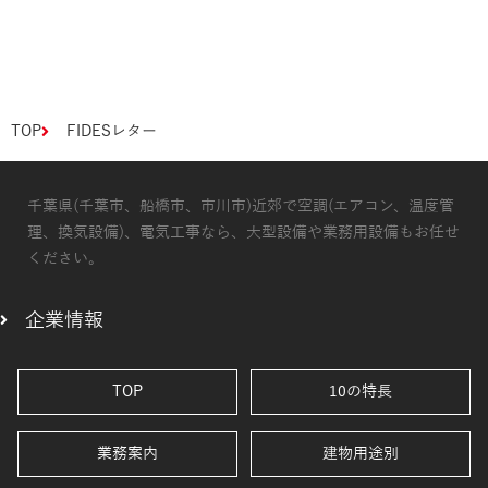
TOP
FIDESレター
千葉県(千葉市、船橋市、市川市)近郊で空調(エアコン、温度管
理、換気設備)、電気工事なら、大型設備や業務用設備もお任せ
ください。
企業情報
TOP
10の特長
業務案内
建物用途別