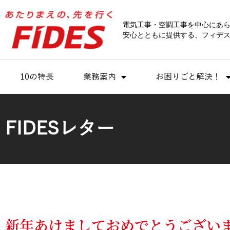
内
容
電気工事・空調工事を中心にあ
を
安心とともに提供する、フィデス
ス
キ
ッ
10の特長
業務案内
お困りごと解決！
プ
FIDESレター
新年あけましておめでとうございます