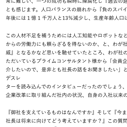
常に難しい、一つの成功も瞬時に陳腐化し『過去の
とも感じます。人口バランスの崩れから『負のスパイラ
年後には１憶 1 千万人と13％減少し、生産年齢人
この人材不足を補うためには人工知能やロボットな
からの労働力にも頼らざるを得ないのか、と、わが
威』となるかなど思いを馳せていたところ、わが社
ただいているプライムコンサルタント様から「会員
介したいので、是非とも社長の話をお聞きしたい」
デスレ
ターを読み込んでのインタビューだったのでしょう、
企業改革に取り組んだ社内の状況、自身の入社以来
『御社を支えているものはなんですか』そして『今
社長は将来に向けてどう考えていますか？』この質