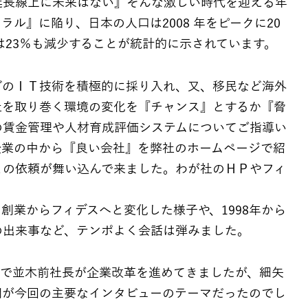
延長線上に未来はない』そんな激しい時代を迎える年
ル』に陥り、日本の人口は2008 年をピークに20
口は23％も減少することが統計的に示されています。
どのＩＴ技術を積極的に採り入れ、又、移民など海外
社を取り巻く環境の変化を『チャンス』とするか『脅
の賃金管理や人材育成評価システムについてご指導い
企業の中から『良い会社』を弊社のホームページで紹
との依頼が舞い込んで来ました。わが社のＨＰやフィ
創業からフィデスへと変化した様子や、1998年から
の出来事など、テンポよく会話は弾みました。
まで並木前社長が企業改革を進めてきましたが、細矢
問が今回の主要なインタビューのテーマだったのでし