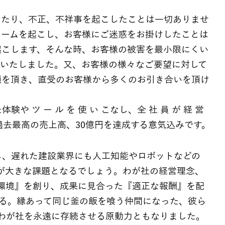
したり、不正、不祥事を起こしたことは一切ありませ
レームを起こし、お客様にご迷惑をお掛けしたことは
起こします、そんな時、お客様の被害を最小限にくい
旧いたしました。又、お客様の様々なご要望に対して
頼を頂き、直受のお客様から多くのお引き合いを頂け
ツ ー ル を 使 い こなし、全 社 員 が 経 営
 年には過去最高の売上高、30億円を達成する意気込みです。
し、遅れた建設業界にも人工知能やロボットなどの
とが大きな課題となるでしょう。わが社の経営理念、
環境』を創り、成果に見合った『適正な報酬』を配
ある。縁あって同じ釜の飯を喰う仲間になった、彼ら
わが社を永遠に存続させる原動力ともなりました。