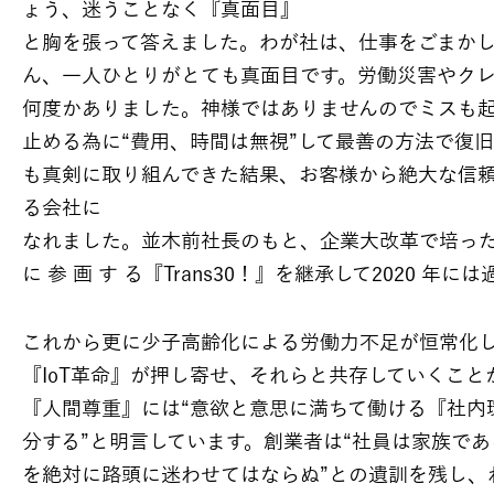
ょう、迷うことなく『真面目』
と胸を張って答えました。わが社は、仕事をごまか
ん、一人ひとりがとても真面目です。労働災害やク
何度かありました。神様ではありませんのでミスも
止める為に“費用、時間は無視”して最善の方法で復
も真剣に取り組んできた結果、お客様から絶大な信
る会社に
なれました。並木前社長のもと、企業大改革で培った体験や 
に 参 画 す る『Trans30！』を継承して2020
これから更に少子高齢化による労働力不足が恒常化
『IoT革命』が押し寄せ、それらと共存していくこ
『人間尊重』には“意欲と意思に満ちて働ける『社内
分する”と明言しています。創業者は“社員は家族で
を絶対に路頭に迷わせてはならぬ”との遺訓を残し、