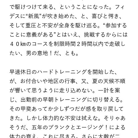
で駆けつけて来る、ということになった。フィ
デスに“新風”が吹き始めた、と、喜びと愕き、
そして重圧と不安が全身を駆け巡る。“参加する
ことに意義がある”とはいえ、挑戦するからには
４０㎞のコースを制限時間２時間以内で走破し
たい、男の意地！だ、とも。
早速休日のハードトレーニングを開始した、
が、お付合いや地区の行事、又、夏の天候不順
が響いて思うように走り込めない。一計を案
じ、出勤前の早朝トレーニングに切り替える。
その甲斐あってか少しずつだが感を取り戻して
きた。しかし体力的な不安は拭えな。そりゃあ
そうだ、五年のブランクとエージング！による
体力の衰え、これに尽きる。さらに大敵が二