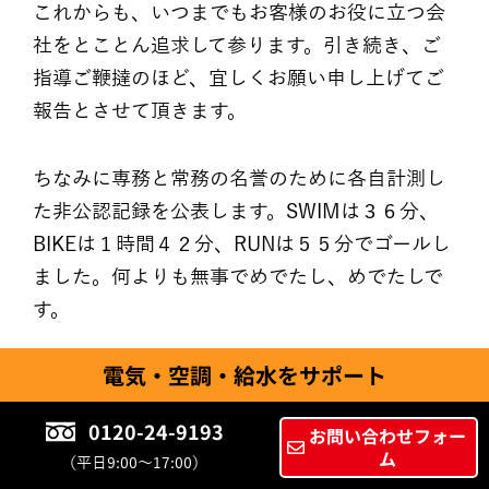
これからも、いつまでもお客様のお役に立つ会
社をとことん追求して参ります。引き続き、ご
指導ご鞭撻のほど、宜しくお願い申し上げてご
報告とさせて頂きます。
ちなみに専務と常務の名誉のために各自計測し
た非公認記録を公表します。SWIMは３６分、
BIKEは１時間４２分、RUNは５５分でゴールし
ました。何よりも無事でめでたし、めでたしで
す。
電気・空調・給水をサポート
最後に出場表明後、多くの皆様から励ましの言
葉やご支援、ご指導を頂き、特にこのような素
0120-24-9193
お問い合わせフォー
敵なチャンスを頂きました有限会社五郎八金物
ム
（平日9:00～17:00）
店の加藤社長様と株式会社徳倉の徳倉社長様に