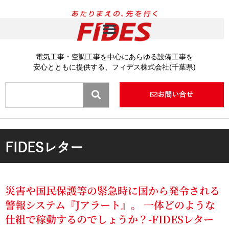
内
容
を
ス
キ
電気工事・空調工事を中心にあらゆる設備工事を
ッ
安心とともに提供する、フィデス株式会社(千葉県)
プ
Search
お問い合せ
FIDESレター
災害や国民保護等の緊急時に国から発令される
警報システム『Jアラート』。 一体どのような
仕組で稼動するのでしょうか？-FIDESレター