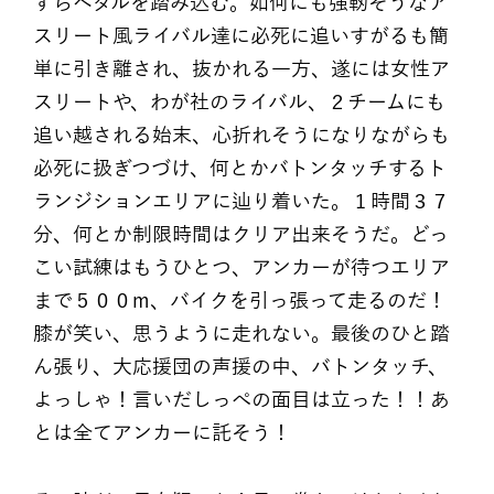
すらペダルを踏み込む。如何にも強靭そうなア
スリート風ライバル達に必死に追いすがるも簡
単に引き離され、抜かれる一方、遂には女性ア
スリートや、わが社のライバル、２チームにも
追い越される始末、心折れそうになりながらも
必死に扱ぎつづけ、何とかバトンタッチするト
ランジションエリアに辿り着いた。１時間３７
分、何とか制限時間はクリア出来そうだ。どっ
こい試練はもうひとつ、アンカーが待つエリア
まで５００m、バイクを引っ張って走るのだ！
膝が笑い、思うように走れない。最後のひと踏
ん張り、大応援団の声援の中、バトンタッチ、
よっしゃ！言いだしっぺの面目は立った！！あ
とは全てアンカーに託そう！