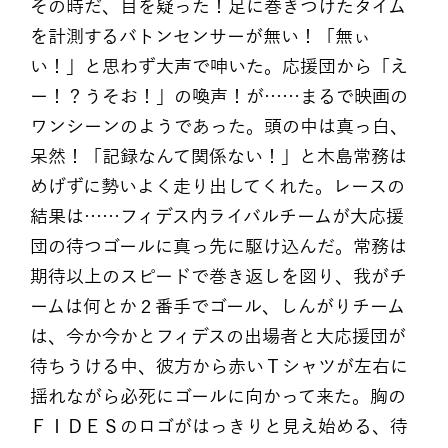
その時だ、目を疑った！足に巻きつけたタイム
を計測するバトンセンサーが無い！「無ぃ
い！」と思わず大声で呻いた。応援団から「え
ー！？うそお！」の喚声！が……まるで映画の
ワンシーンのようであった。頭の中は真っ白、
呆然！「記録なんて関係ない！」と木島常務は
めげずに勢いよく走り出してくれた。レースの
結果は……フィデス内ライバルチームが大応援
団の待つゴールに真っ先に駆け込んだ。常務は
期待以上のスピードで巻き返しを図り、我がチ
ームは何とか２番手でゴール、しんがりチーム
は、今か今かとフィデスの出場者と大応援団が
待ちうける中、彼方から赤いＴシャツが左右に
揺れながら必死にゴールに向かって来た。胸の
ＦＩＤＥＳのロゴがはっきりと見え始める、待