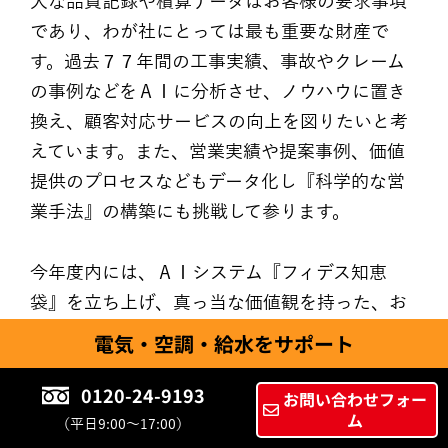
大な品質記録や積算データはお客様の要求事項
であり、わが社にとっては最も重要な財産で
す。過去７７年間の工事実績、事故やクレーム
の事例などをＡＩに分析させ、ノウハウに置き
換え、顧客対応サービスの向上を図りたいと考
えています。また、営業実績や提案事例、価値
提供のプロセスなどもデータ化し『科学的な営
業手法』の構築にも挑戦して参ります。
今年度内には、ＡＩシステム『フィデス知恵
袋』を立ち上げ、真っ当な価値観を持った、お
客様のお役に立つ、ＡＩに育てていきたいと思
電気・空調・給水をサポート
います。この“知恵袋”が、必ずや高品質でお役
0120-24-9193
に立てる提案を、ローコストでご提供できると
お問い合わせフォー
ム
確信しております。育成にはもう暫く時間がか
（平日9:00～17:00）