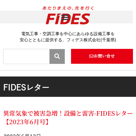
内
容
を
ス
キ
電気工事・空調工事を中心にあらゆる設備工事を
ッ
安心とともに提供する、フィデス株式会社(千葉県)
プ
Search
お問い合せ
FIDESレター
異常気象で被害急増！設備と雷害-FIDESレター
【2023年6月号】