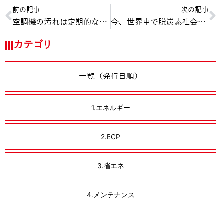
Prev
N
前の記事
次の記事
空調機の汚れは定期的な清掃を！１年に１回の専門業者による内部清掃で安心して設備をお使い下さい。-FIDESレター【2021年10月号】
今、世界中で脱炭素社会への関心が高まっています。今回は脱炭素と省エネについてご紹介します。-FIDESレター【2021年12月号】
カテゴリ
一覧（発行日順）
1.エネルギー
2.BCP
3.省エネ
4.メンテナンス