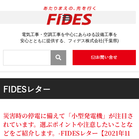
内
容
を
ス
キ
電気工事・空調工事を中心にあらゆる設備工事を
ッ
安心とともに提供する、フィデス株式会社(千葉県)
プ
Search
お問い合せ
FIDESレター
災害時の停電に備えて「小型発電機」が注目さ
れています。選ぶポイントや注意したいことな
どをご紹介します。-FIDESレター【2021年11